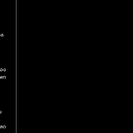
อล
้อง
 พก
น
ลสด