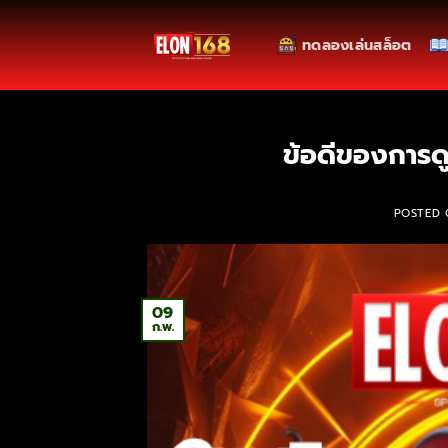
Skip
to
ทดลองเล่นสล็อต
content
ข้อดีของการด
POSTED
09
ก.พ.