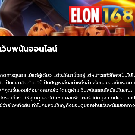
เว็บพนันออนไลน์
ารดูบอลแม้แต่คู่เดียว แต่จะให้มานั่งอยู่แต่หน้าจอทีวีก็คงเป็นไปไม
่เป็นเวลาอีกด้วยนี่ก็เป็นปัญหาอีกอย่าหนึ่งสำหรับคอบอลทั้งหลาย 
ดูบอลที่คุณชื่นชอบได้อย่างสบายใจ โดยดูผ่านเว็บพนันออนไลน์แม้ในขณะ
รณ์ที่จะทำให้คุณดูบอลได้ เช่น คอมพิวเตอร์ โน้ตบุ๊ค แทปเลต และ
าใช้จ่ายใดๆทั้งสิ้น ทำไมคนส่วนใหญ่ถึงชอบดูบอลผ่านเว็บพนันบอลทางเ