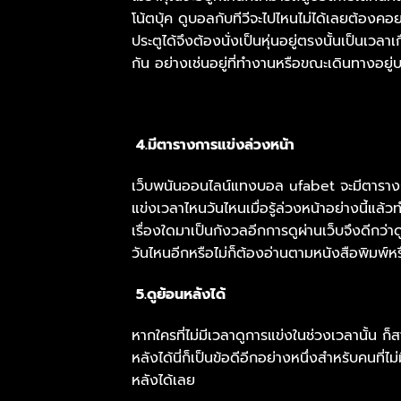
โน้ตบุ้ค ดูบอลกับทีวีจะไปไหนไม่ได้เลยต้องคอย
ประตูได้จึงต้องนั่งเป็นหุ่นอยู่ตรงนั้นเป็นเวลาเ
กัน อย่างเช่นอยู่ที่ทำงานหรือขณะเดินทางอยู่
4.
มีตารางการแข่งล่วงหน้า
เว็บพนันออนไลน์แทงบอล ufabet จะมีตารางการแ
แข่งเวลาไหนวันไหนเมื่อรู้ล่วงหน้าอย่างนี้แล้วท
เรื่องใดมาเป็นกังวลอีกการดูผ่านเว็บจึงดีกว่
วันไหนอีกหรือไม่ก็ต้องอ่านตามหนังสือพิมพ์หร
5.
ดูย้อนหลังได้
หากใครที่ไม่มีเวลาดูการแข่งในช่วงเวลานั้น 
หลังได้นี่ก็เป็นข้อดีอีกอย่างหนึ่งสำหรับคนที่
หลังได้เลย