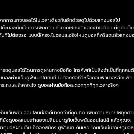
จากการแทงบอลได้ในเวลาเดียวกันอีกด้วยดูไปด้วยแทงบอลไป
ะบอลนั่นเป็นการเพิ่มความลำบากให้กับตัวเองเข้าไปอีก แต่ดูกับเว็บ
ทันทีไม่ต้องรอ แบบนี้ใครจะไม่ชอบละจริงไหมดูบอลก็ฟรีแถมยัวแทงบ
ามารถดูบอลได้โดนการดูผ่านทางมือถือ โทรศัพท์เป็นสิ่งจำเป็นที่ทุกคนต
บอลผ่านเว็บยูฟ่าเบทได้ทันที ไม่ต้องง้อทีวีหรือคอมพิวเตอร์อีกแล้ว
ี่เกระกะและรำคาญใจ ดูบอลผ่านมือถือสะดวกทุกทีทุกเวลาจริงๆ
ผ่านเว็บพนันออนไลน์มีข้อดีมากกว่าที่คุณคิด เพิ่มความสบายให้ทุกด้า
ี่ยังดูบอลแบบเก่าลองเปลี่ยนมาดูกับเว็บพนันออนไลน์สิ แล้วคุณจะ
ะมาดูบอลผ่านเว็บ ก็ต้องสมัคร ยูฟ่าเบท กันเลย โดยเว็บนี้เปิดให้ดูบอ