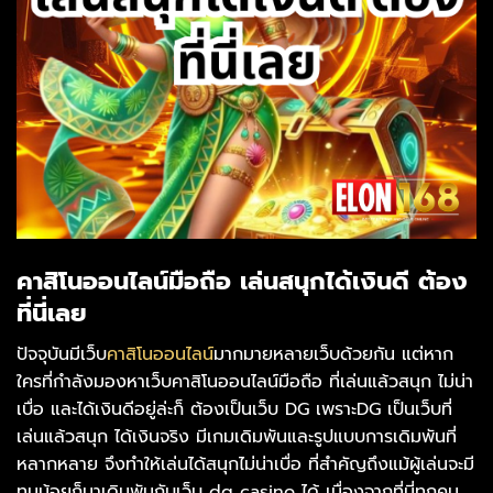
คาสิโนออนไลน์มือถือ เล่นสนุกได้เงินดี ต้อง
ที่นี่เลย
ปัจจุบันมีเว็บ
คาสิโนออนไลน์
มากมายหลายเว็บด้วยกัน แต่หาก
ใครที่กำลังมองหาเว็บคาสิโนออนไลน์มือถือ ที่เล่นแล้วสนุก ไม่น่า
เบื่อ และได้เงินดีอยู่ล่ะก็ ต้องเป็นเว็บ DG เพราะDG เป็นเว็บที่
เล่นแล้วสนุก ได้เงินจริง มีเกมเดิมพันและรูปแบบการเดิมพันที่
หลากหลาย จึงทำให้เล่นได้สนุกไม่น่าเบื่อ ที่สำคัญถึงแม้ผู้เล่นจะมี
ทุนน้อยก็มาเดิมพันกับเว็บ dg casino ได้ เนื่องจากที่นี่ทุกคน