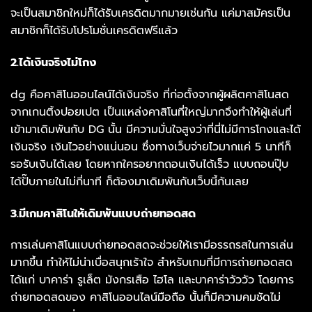
จะเป็นสมาชิกใหม่ก็ได้รับเครดิตมากมายเช่นกัน แค่มาสมัครเป็น
สมาชิกก็ได้รับโปรโมชั่นเครดิตฟรีแล้ว
2.
ได้เงินจริงไม่โกง
dg คือคาสิโนออนไลน์ได้เงินจริง ที่ก่อตั้งจากผู้ผลิตคาสิโนสด
จากเกนติ้งปอยเปต เป็นแหล่งคาสิโนที่ใหญ่มากจึงทำให้ผู้เล่นที่
เข้ามาเดิมพันกับ DG นั้น มีความมั่นใจสูงว่าที่นี่ไม่มีการโกงและได้
เงินจริง เงินไวอย่างแน่นอน ซึ่งทางเว็บจ่ายไวมากแค่ 5 นาทีก็
รอรับเงินได้เลย โดยหากใครอยากถอนเงินได้เร็ว แบบถอนปุ๊บ
ได้ปั๊บภายในไม่กี่นาที ก็ต้องมาเดิมพันกับเว็บนี้กันเลย
3.
มีเกมคาสิโนให้เดิมพันแบบถ่ายทอดสด
การเล่นคาสิโนแบบถ่ายทอดสดจะช่วยให้เรามีอรรถรสในการเล่น
มากขึ้น ทำให้ไม่น่าเบื่อสนุกเร้าใจ สำหรับเกมที่มีการถ่ายทอดสด
ได้แก่ บาคาร่า รูเล็ต มังกรเสือ ไฮโล และบาคาร่าวัววัว โดยการ
ถ่ายทอดสดของ คาสิโนออนไลน์มือถือ นั้นก็มีความคมชัดไม่