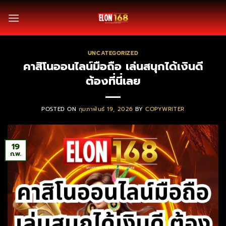
Skip
to
content
UNCATEGORIZED
คาสิโนออนไลน์มือถือ เล่นสนุกได้เงินดี
ต้องที่นี่เลย
POSTED ON
กุมภาพันธ์ 19, 2026
BY
COPYWRITER
19
ก.พ.