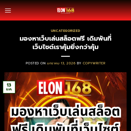
Skip
to
content
UNCATEGORIZED
มองหาเว็บเล่นสล็อตฟรี เดิมพันที่
เว็บไซต์เราคุ้มยิ่งกว่าคุ้ม
POSTED ON
มกราคม 13, 2026
BY
COPYWRITER
13
ม.ค.