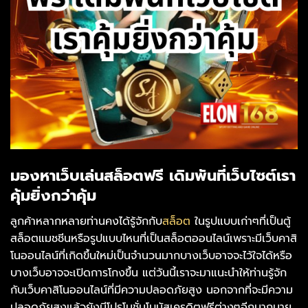
มองหาเว็บเล่นสล็อตฟรี เดิมพันที่เว็บไซต์เรา
คุ้มยิ่งกว่าคุ้ม
ลูกค้าหลากหลายท่านคงได้รู้จักกับ
สล็อต
ในรูปแบบเก่าๆที่เป็นตู้
สล็อตแมชชีนหรือรูปแบบไหนที่เป็นสล็อตออนไลน์เพราะมีเว็บคาสิ
โนออนไลน์ที่เกิดขึ้นใหม่เป็นจำนวนมากบางเว็บอาจจะไว้ใจได้หรือ
บางเว็บอาจจะเปิดการโกงขึ้น แต่วันนี้เราจะมาแนะนำให้ท่านรู้จัก
กับเว็บคาสิโนออนไลน์ที่มีความปลอดภัยสูง นอกจากที่จะมีความ
ปลอดภัยสูงแล้วยังมีโปรโมชั่นโบนัสเครดิตฟรีต่างๆอีกมากมาย