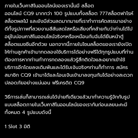
ภายในเว็บคาสิโนออนไลน์ของเรานั้นมี สล็อต
ออนไลน์ CQ9 มากกว่า 100 รูปแบบทั้งสล็อต 777สล็อตฟาโรห์
สล็อตผลไม้ และยังมีส่วนลดมากมายที่เราทำการคัดสรรมาอย่าง
ดีทั้งรูปภาพที่สวยงามสีสันสดใสหรือเสียงที่คล้ายกับว่าท่านได้ไป
อยู่ในบ่อนคาสิโนออนไลน์จริงๆหรือเหมือนกับฉันได้ยืนหน้าตู้
สล็อตแมชชีนอีกด้วย นอกจากนี้ภายในโซนสล็อตของเรายังเปิด
ให้ท่านลูกค้าเข้ามาทดลองใช้บริการได้อย่างฟรีได้ทุกรูปแบบที่ท่าน
ต้องการหากท่านทำการทดลองแล้วรู้สึกติดใจและอยากเข้าใช้
บริการอีกโดยลงเดิมพันและได้รับเงินจริงๆท่านก็ทำการ สมัคร
สมาชิก CQ9 เข้ามาได้และโอนเงินเข้ามาลงทุนกันได้อย่างสะดวก
ปลอดภัยอย่างแน่นอน ฟรีเครดิต CQ9
วิธีการเล่นก็สามารถเล่นได้ง่ายทีเดียวแล้วมาทำความรู้จักกับรูป
แบบสล็อตภายในเว็บคาสิโนออนไลน์ของเรากันก่อนเลยนะคะมี
ทั้งหมด 4 รูปแบบดังนี้
1 Slot 3 มิติ