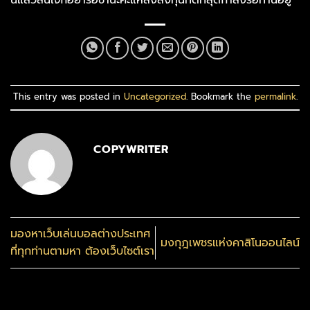
This entry was posted in
Uncategorized
. Bookmark the
permalink
.
COPYWRITER
มองหาเว็บเล่นบอลต่างประเทศ
มงกุฎเพชรแห่งคาสิโนออนไลน์
ที่ทุกท่านตามหา ต้องเว็บไซต์เรา