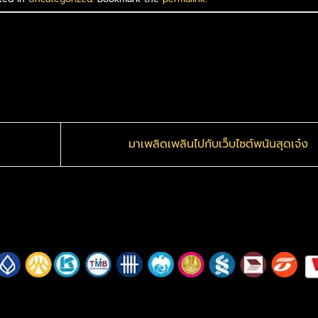
มาเพลิดเพลินไปกับเว็บไซต์พนันสุดเจ๋ง