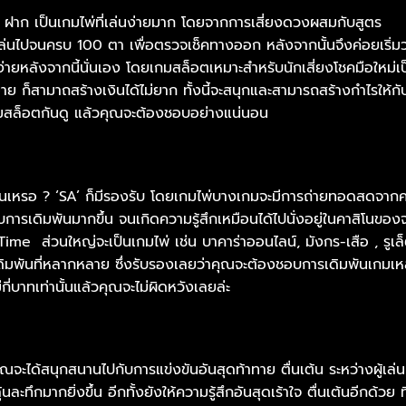
อง ฝาก เป็นเกมไพ่ที่เล่นง่ายมาก โดยจากการเสี่ยงดวงผสมกับสูตร
่นไปจนครบ 100 ตา เพื่อตรวจเช็คทางออก หลังจากนั้นจึงค่อยเริ่ม
่ายหลังจากนี้นั่นเอง โดยเกมสล็อตเหมาะสำหรับนักเสี่ยงโชคมือใหม่เป
กมาย ก็สามาถสร้างเงินได้ไม่ยาก ทั้งนี้จะสนุกและสามารถสร้างกำไรให้กั
กมสล็อตกันดู แล้วคุณจะต้องชอบอย่างแน่นอน
นเหรอ ? ‘SA’ ก็มีรองรับ โดยเกมไพ่บางเกมจะมีการถ่ายทอดสดจากค
รเดิมพันมากขึ้น จนเกิดความรู้สึกเหมือนได้ไปนั่งอยู่ในคาสิโนของจ
e ส่วนใหญ่จะเป็นเกมไพ่ เช่น บาคาร่าออนไลน์, มังกร-เสือ , รูเล
ดิมพันที่หลากหลาย ซึ่งรับรองเลยว่าคุณจะต้องชอบการเดิมพันเกมเห
กี่บาทเท่านั้นแล้วคุณจะไม่ผิดหวังเลยล่ะ
ณจะได้สนุกสนานไปกับการแข่งขันอันสุดท้าทาย ตื่นเต้น ระหว่างผู้เล่นท
ทึกมากยิ่งขึ้น อีกทั้งยังให้ความรู้สึกอันสุดเร้าใจ ตื่นเต้นอีกด้วย ที