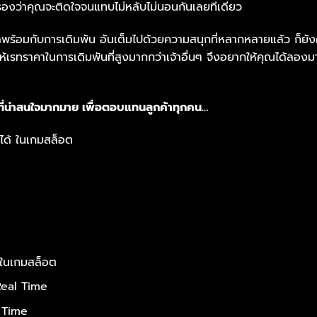
รองว่าคุณจะติดใจจนแทบไม่หลับไม่นอนกันเลยทีเดียว
มาพร้อมกับการเดิมพัน อันเต็มไปด้วยความสนุกที่หลากหลายแล้ว ก็ยั
ะให้เรทราคาในการเดิมพันที่สูงมากกว่าเจ้าอื่นๆ จึงอยากให้คุณได้ลองม
ที่น่าสนใจมากมาย เพื่อตอบแทนลูกค้าทุกคน
…
ได้ ในเกมสล็อต
 ในเกมสล็อต
Real Time
l Time