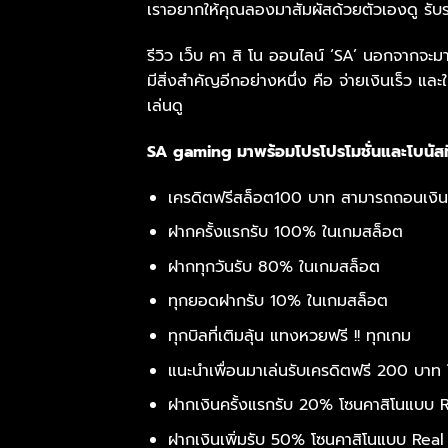
เราอยากให้คุณลองมาสัมผัสด้วยตัวเองดู รับ
รีวิว เว็บ คา สิ โน ออนไลน์ ‘SA’ นอกจากจะ
มีสิ่งสำคัญอีกอย่างหนึ่ง คือ จ่ายเงินเร็ว แล
เล่นดู
SA gaming
มาพร้อม
โปรโปรโมชั่น
และโบนัส
เครดิตฟรีสล็อต100 บาท สามารถถอนเงิน
ฝากครั้งแรกรับ 100% ในเกมสล็อต
ฝากทุกวันรับ 80% ในเกมสล็อต
ทุกยอดฝากรับ 10% ในเกมสล็อต
ทุกบิลที่เติมลุ้น แทงหวยฟรี !! ทุกเกม
แนะนำเพื่อนมาเล่นรับเครดิตฟรี 200 บาท
ฝากเงินครั้งแรกรับ 20% โซนคาสิโนแบบ 
ฝากเงินเพิ่มรับ 50% โซนคาสิโนแบบ Rea