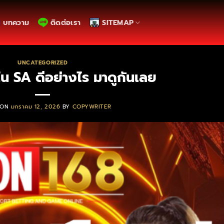
บทความ
ติดต่อเรา
SITEMAP
UNCATEGORIZED
ิโน SA ดีอย่างไร มาดูกันเลย
 ON
มกราคม 12, 2026
BY
COPYWRITER