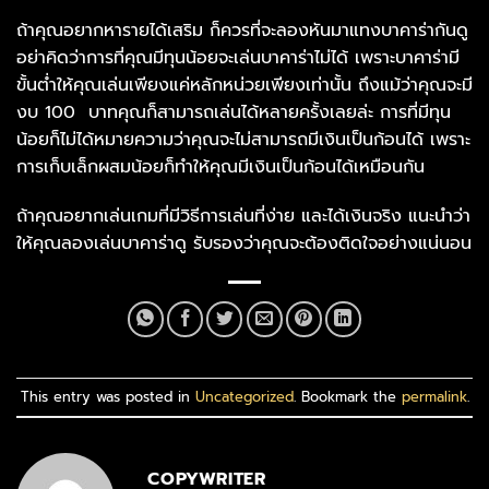
ถ้าคุณอยากหารายได้เสริม ก็ควรที่จะลองหันมาแทงบาคาร่ากันดู
อย่าคิดว่าการที่คุณมีทุนน้อยจะเล่นบาคาร่าไม่ได้ เพราะบาคาร่ามี
ขั้นต่ำให้คุณเล่นเพียงแค่หลักหน่วยเพียงเท่านั้น ถึงแม้ว่าคุณจะมี
งบ 100 บาทคุณก็สามารถเล่นได้หลายครั้งเลยล่ะ การที่มีทุน
น้อยก็ไม่ได้หมายความว่าคุณจะไม่สามารถมีเงินเป็นก้อนได้ เพราะ
การเก็บเล็กผสมน้อยก็ทำให้คุณมีเงินเป็นก้อนได้เหมือนกัน
ถ้าคุณอยากเล่นเกมที่มีวิธีการเล่นที่ง่าย และได้เงินจริง แนะนำว่า
ให้คุณลองเล่นบาคาร่าดู รับรองว่าคุณจะต้องติดใจอย่างแน่นอน
This entry was posted in
Uncategorized
. Bookmark the
permalink
.
COPYWRITER