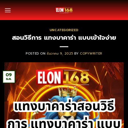
Skip
to
content
UNCATEGORIZED
สอนวิธีการ แทงบาคาร่า แบบเข้าใจง่าย
POSTED ON
ธันวาคม 9, 2025
BY
COPYWRITER
09
ธ.ค.