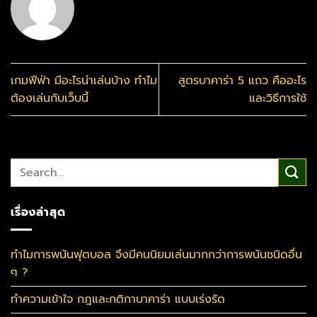
เกมฟีฟ่า มีอะไรน่าเล่นบ้าง ทำไม
สูตรบาคาร่า 5 แถว คืออะไร
ต้องเล่นกับเว็บนี้
และวิธีการใช้
เรื่องล่าสุด
ทำไมการพนันฟุตบอล จึงมีคนนิยมเล่นมากกว่าการพนันชนิดอื่น
ๆ ?
ทำความเข้าใจ กฎและกติกาบาคาร่า แบบเร่งรัด