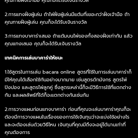
คุณทายฝั่งเจ้ามือ คุณก็จะได้รับเงินรางวัล
2.การแทงฝั่งผู้เล่น ถ้าไพ่ฝั่งผู้เล่นมีแต้มที่เยอะกว่าฝั่งเจ้ามือ ถ้า
คุณทายฝั่งผู้เล่น คุณก็จะได้รับเงินรางวัล
3.การแทงบาคาร่าเสมอ ถ้าแต้มบนไพ่ของทั้งสองฝั่งเท่ากัน แล้ว
คุณแทงเสมอ คุณก็จะได้รับเงินรางวัล
เทคนิคการเล่นบาคาร่าให้ชนะ
1.ใช้สูตรในการเล่น bacara online สูตรที่ใช้ในการเล่นบาคาร่าก็
มีให้คุณได้เลือกใช้กันอย่างมากมาย เช่นสูตรดักมังกร สูตรไพ่
ปิงปอง และสูตรไพ่ลูกคู่ ซึ่งสูตรเหล่านี้ก็จะมีวิธีการใช้ที่แตกต่าง
กัน และผลลัพธ์ที่ได้ก็จะแตกต่างกันเช่นกัน
2.การวางแผนก่อนแทงบาคาร่า ก่อนที่คุณจะเล่นบาคาร่าคุณก็จะ
ต้องมีการวางแผนในเรื่องของการใช้เงินทุนว่าจะแบ่งใช้อย่างไร
และจะต้องเล่นด้วยวิธีไหน เงินทุนที่คุณมีถึงจะอยู่ได้นานเท่าที่
คุณต้องการ