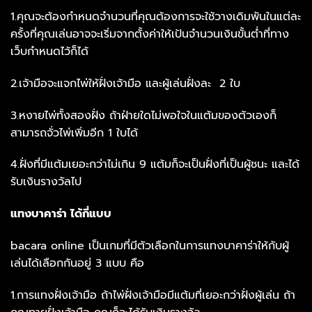
1.คุณจะต้องกำหนดจำนวนที่คุณต้องการจะใช้วางเดิมพันในแต่ละ
ครั้งที่คุณเล่นอาจจะเริ่มจากตั้งค่าให้เป้นจำนวนเงินขั้นต่ำที่ทาง
เว็บกำหนดไว้ก็ได้
2.เจ้ามือจะแจกไพ่ให้ฝั่งเจ้ามือ และผู้เล่นฝั่งละ 2 ใบ
3.หงายไพ่ทั้งสองฝั่ง ถ้าฝ่ายใดไม่พอใจในแต้มของตัวเองก็
สามารถจั่วไพ่เพิ่มอีก 1 ใบได้
4.ฝั่งที่มีแต้มเยอะกว่าไม่เกิน 9 แต้มก็จะเป็นฝั่งที่เป็นผู้ชนะ และได้
รับเงินรางวัลไป
แทงบาคาร่า
ได้กี่แบบ
bacara online เป็นเกมที่มีตัวเลือกในการแทงบาคาร่าให้กับผู้
เล่นได้เลือกกันอยู่ 3 แบบ คือ
1.การแทงฝั่งเจ้ามือ ถ้าไพ่ฝั่งเจ้ามือมีแต้มที่เยอะกว่าฝั่งผู้เล่น ถ้า