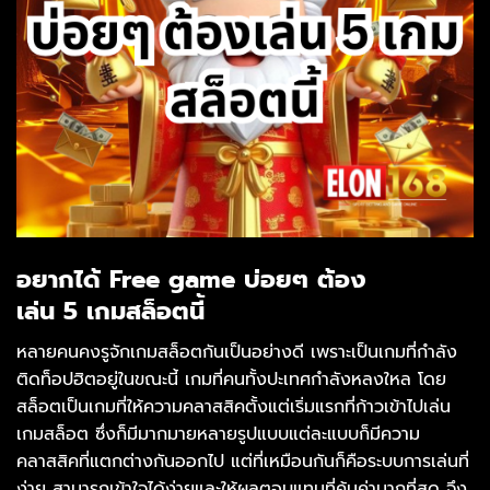
อยากได้
Free game
บ่อยๆ ต้อง
เล่น
5
เกมสล็อตนี้
หลายคนคงรูจักเกมสล็อตกันเป็นอย่างดี เพราะเป็นเกมที่กำลัง
ติดท็อปฮิตอยู่ในขณะนี้ เกมที่คนทั้งปะเทศกำลังหลงใหล โดย
สล็อตเป็นเกมที่ให้ความคลาสสิคตั้งแต่เริ่มแรกที่ก้าวเข้าไปเล่น
เกมสล็อต ซึ่งก็มีมากมายหลายรูปแบบแต่ละแบบก็มีความ
คลาสสิคที่แตกต่างกันออกไป แต่ที่เหมือนกันก็คือระบบการเล่นที่
ง่าย สามารถเข้าใจได้ง่ายและให้ผลตอบแทนที่คุ้มค่ามากที่สุด จึง