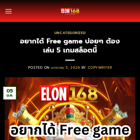
Skip
to
content
UNCATEGORIZED
อยากได้ Free game บ่อยๆ ต้อง
เล่น 5 เกมสล็อตนี้
POSTED ON
มกราคม 5, 2026
BY
COPYWRITER
05
ม.ค.