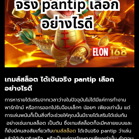
เกมส์สล็อต ได้เงินจริง
pantip
เลือก
อย่างไรดี
การหารายได้เสริมจากเวลาว่างในปัจจุบันไม่ได้มีแค่การทำงาน
พาร์ทไทม์ หรือการออกไปรับจ๊อบเล็กๆ น้อยๆ เพียงเท่านั้น แต่
การเล่นพนันก็เป็นสิ่งที่จะช่วยให้คุณนั้นมีรายได้เสริมได้เช่นกัน
อย่างเช่นเกมสล็อต เป็นต้น ซึ่งเกมส์สล็อตก็จะมีหลายแบบและ
ก็ยังมีคนสงสัยเกี่ยวกับ
เกมส์สล็อต
ได้เงินจริง pantip ว่าเล่น
แล้วได้เงินจริงหรือ หรือเป็นแค่การโฆษณาเพียงเท่านั้น คำตอบ