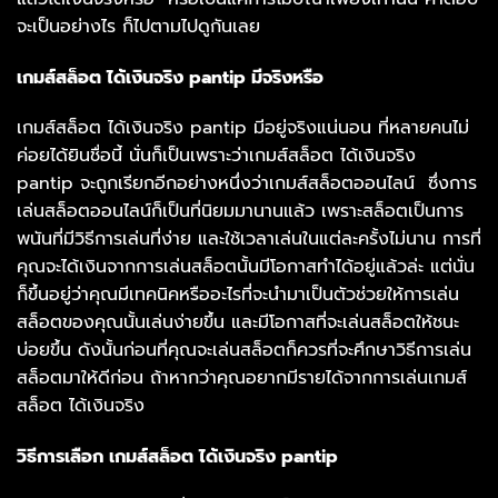
จะเป็นอย่างไร ก็ไปตามไปดูกันเลย
เกมส์สล็อต ได้เงินจริง
pantip
มีจริงหรือ
เกมส์สล็อต ได้เงินจริง pantip มีอยู่จริงแน่นอน ที่หลายคนไม่
ค่อยได้ยินชื่อนี้ นั่นก็เป็นเพราะว่าเกมส์สล็อต ได้เงินจริง
pantip จะถูกเรียกอีกอย่างหนึ่งว่าเกมส์สล็อตออนไลน์ ซึ่งการ
เล่นสล็อตออนไลน์ก็เป็นที่นิยมมานานแล้ว เพราะสล็อตเป็นการ
พนันที่มีวิธีการเล่นที่ง่าย และใช้เวลาเล่นในแต่ละครั้งไม่นาน การที่
คุณจะได้เงินจากการเล่นสล็อตนั้นมีโอกาสทำได้อยู่แล้วล่ะ แต่นั่น
ก็ขึ้นอยู่ว่าคุณมีเทคนิคหรืออะไรที่จะนำมาเป็นตัวช่วยให้การเล่น
สล็อตของคุณนั้นเล่นง่ายขึ้น และมีโอกาสที่จะเล่นสล็อตให้ชนะ
บ่อยขึ้น ดังนั้นก่อนที่คุณจะเล่นสล็อตก็ควรที่จะศึกษาวิธีการเล่น
สล็อตมาให้ดีก่อน ถ้าหากว่าคุณอยากมีรายได้จากการเล่นเกมส์
สล็อต ได้เงินจริง
วิธีการเลือก
เกมส์สล็อต ได้เงินจริง
pantip