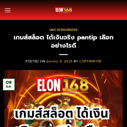
Skip
to
content
UNCATEGORIZED
เกมส์สล็อต ได้เงินจริง pantip เลือก
อย่างไรดี
POSTED ON
ธันวาคม 9, 2025
BY
COPYWRITER
09
ธ.ค.