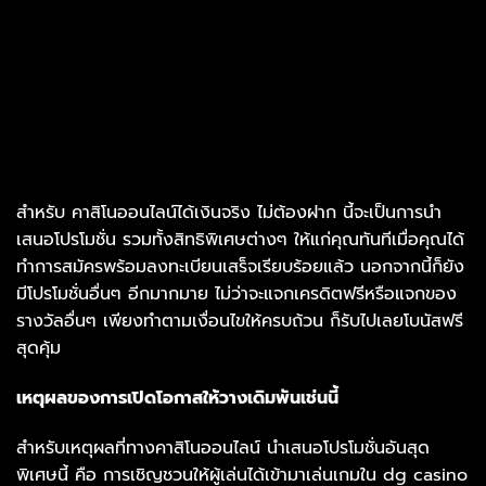
สำหรับ คาสิโนออนไลน์ได้เงินจริง ไม่ต้องฝาก นี้จะเป็นการนำ
เสนอโปรโมชั่น รวมทั้งสิทธิพิเศษต่างๆ ให้แก่คุณทันทีเมื่อคุณได้
ทำการสมัครพร้อมลงทะเบียนเสร็จเรียบร้อยแล้ว นอกจากนี้ก็ยัง
มีโปรโมชั่นอื่นๆ อีกมากมาย ไม่ว่าจะแจกเครดิตฟรีหรือแจกของ
รางวัลอื่นๆ เพียงทำตามเงื่อนไขให้ครบถ้วน ก็รับไปเลยโบนัสฟรี
สุดคุ้ม
เหตุผลของการเปิดโอกาสให้วางเดิมพันเช่นนี้
สำหรับเหตุผลที่ทางคาสิโนออนไลน์ นำเสนอโปรโมชั่นอันสุด
พิเศษนี้ คือ การเชิญชวนให้ผู้เล่นได้เข้ามาเล่นเกมใน dg casino