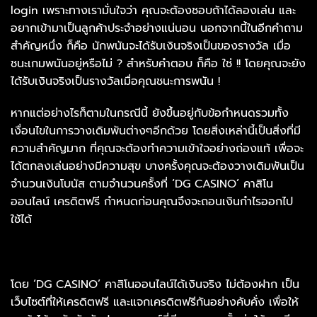
login เพราะทางเรามั่นใจว่า คุณจะต้องชอบถ้าได้ลองเล่น และ
อยากเข้ามาเป็นลูกค้าประจำอย่างแน่นอน นอกจากนี้ในอีกคำถาม
สำคัญหนึ่ง ก็คือ นักพนันจะได้รับเงินจริงเป็นของรางวัล เมื่อ
ชนะเกมพนันอยู่หรือไม่ ? สำหรับคำตอบ ก็คือ ใช่ !! โดยคุณจะยัง
ได้รับเงินจริงเป็นรางวัลเมื่อคุณชนะการพนัน !
หากแต่อย่างไรก็ตามในกรณีนี้ ยังขึ้นอยู่กับข้อกำหนดรวมทั้ง
เงื่อนไขในการวางเดิมพันต่างๆอีกด้วย โดยสิ่งเหล่านี้เป็นสิ่งที่มี
ความสำคัญมาก ที่คุณจะต้องทำความเข้าใจอย่างถ่องแท้ เพื่อจะ
ได้ตกลงเล่นอย่างมีความสุข บางครั้งคุณจะต้องวางเดิมพันเป็น
จำนวนเงินโบนัส ตามจำนวนครั้งที่ ‘DG CASINO’ คาสิโน
ออนไลน์ เครดิตฟรี กำหนดก่อนคุณจึงจะถอนเงินกำไรออกไป
ใช้ได้
โดย ‘DG CASINO’ คาสิโนออนไลน์ได้เงินจริง ไม่ต้องฝาก เป็น
เว็บไซต์ที่ให้เครดิตฟรี และแจกเครดิตฟรีกันอย่างคับคั่ง เพื่อให้