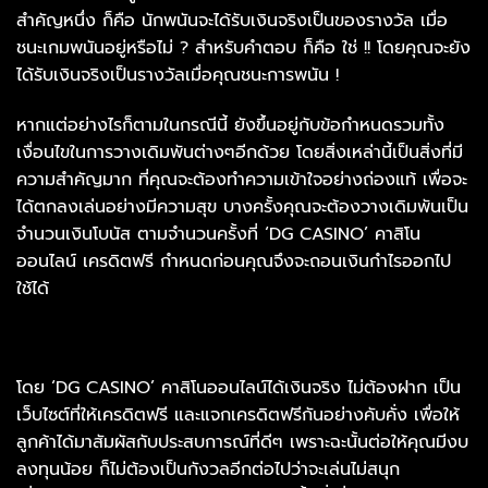
สำคัญหนึ่ง ก็คือ นักพนันจะได้รับเงินจริงเป็นของรางวัล เมื่อ
ชนะเกมพนันอยู่หรือไม่ ? สำหรับคำตอบ ก็คือ ใช่ !! โดยคุณจะยัง
ได้รับเงินจริงเป็นรางวัลเมื่อคุณชนะการพนัน !
หากแต่อย่างไรก็ตามในกรณีนี้ ยังขึ้นอยู่กับข้อกำหนดรวมทั้ง
เงื่อนไขในการวางเดิมพันต่างๆอีกด้วย โดยสิ่งเหล่านี้เป็นสิ่งที่มี
ความสำคัญมาก ที่คุณจะต้องทำความเข้าใจอย่างถ่องแท้ เพื่อจะ
ได้ตกลงเล่นอย่างมีความสุข บางครั้งคุณจะต้องวางเดิมพันเป็น
จำนวนเงินโบนัส ตามจำนวนครั้งที่ ‘DG CASINO’ คาสิโน
ออนไลน์ เครดิตฟรี กำหนดก่อนคุณจึงจะถอนเงินกำไรออกไป
ใช้ได้
โดย ‘DG CASINO’ คาสิโนออนไลน์ได้เงินจริง ไม่ต้องฝาก เป็น
เว็บไซต์ที่ให้เครดิตฟรี และแจกเครดิตฟรีกันอย่างคับคั่ง เพื่อให้
ลูกค้าได้มาสัมผัสกับประสบการณ์ที่ดีๆ เพราะฉะนั้นต่อให้คุณมีงบ
ลงทุนน้อย ก็ไม่ต้องเป็นกังวลอีกต่อไปว่าจะเล่นไม่สนุก