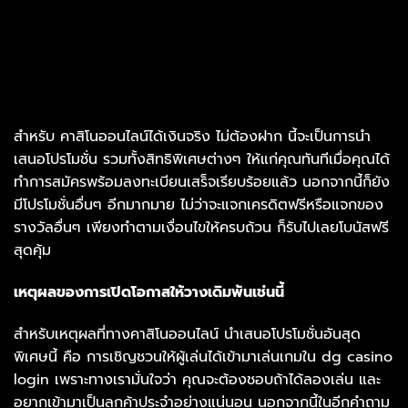
สำหรับ คาสิโนออนไลน์ได้เงินจริง ไม่ต้องฝาก นี้จะเป็นการนำ
เสนอโปรโมชั่น รวมทั้งสิทธิพิเศษต่างๆ ให้แก่คุณทันทีเมื่อคุณได้
ทำการสมัครพร้อมลงทะเบียนเสร็จเรียบร้อยแล้ว นอกจากนี้ก็ยัง
มีโปรโมชั่นอื่นๆ อีกมากมาย ไม่ว่าจะแจกเครดิตฟรีหรือแจกของ
รางวัลอื่นๆ เพียงทำตามเงื่อนไขให้ครบถ้วน ก็รับไปเลยโบนัสฟรี
สุดคุ้ม
เหตุผลของการเปิดโอกาสให้วางเดิมพันเช่นนี้
สำหรับเหตุผลที่ทางคาสิโนออนไลน์ นำเสนอโปรโมชั่นอันสุด
พิเศษนี้ คือ การเชิญชวนให้ผู้เล่นได้เข้ามาเล่นเกมใน dg casino
login เพราะทางเรามั่นใจว่า คุณจะต้องชอบถ้าได้ลองเล่น และ
อยากเข้ามาเป็นลูกค้าประจำอย่างแน่นอน นอกจากนี้ในอีกคำถาม