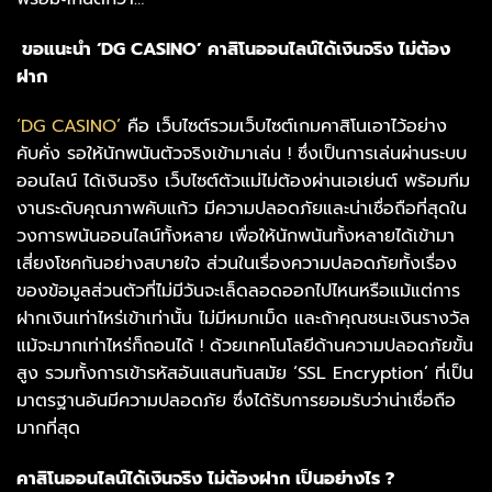
ขอแนะนำ
‘DG CASINO’
คาสิโนออนไลน์ได้เงินจริง ไม่ต้อง
ฝาก
‘DG CASINO’
คือ เว็บไซต์รวมเว็บไซต์เกมคาสิโนเอาไว้อย่าง
คับคั่ง รอให้นักพนันตัวจริงเข้ามาเล่น ! ซึ่งเป็นการเล่นผ่านระบบ
ออนไลน์ ได้เงินจริง เว็บไซต์ตัวแม่ไม่ต้องผ่านเอเย่นต์ พร้อมทีม
งานระดับคุณภาพคับแก้ว มีความปลอดภัยและน่าเชื่อถือที่สุดใน
วงการพนันออนไลน์ทั้งหลาย เพื่อให้นักพนันทั้งหลายได้เข้ามา
เสี่ยงโชคกันอย่างสบายใจ ส่วนในเรื่องความปลอดภัยทั้งเรื่อง
ของข้อมูลส่วนตัวที่ไม่มีวันจะเล็ดลอดออกไปไหนหรือแม้แต่การ
ฝากเงินเท่าไหร่เข้าเท่านั้น ไม่มีหมกเม็ด และถ้าคุณชนะเงินรางวัล
แม้จะมากเท่าไหร่ก็ถอนได้ ! ด้วยเทคโนโลยีด้านความปลอดภัยขั้น
สูง รวมทั้งการเข้ารหัสอันแสนทันสมัย ‘SSL Encryption’ ที่เป็น
มาตรฐานอันมีความปลอดภัย ซึ่งได้รับการยอมรับว่าน่าเชื่อถือ
มากที่สุด
คาสิโนออนไลน์ได้เงินจริง ไม่ต้องฝาก
เป็นอย่างไร
?