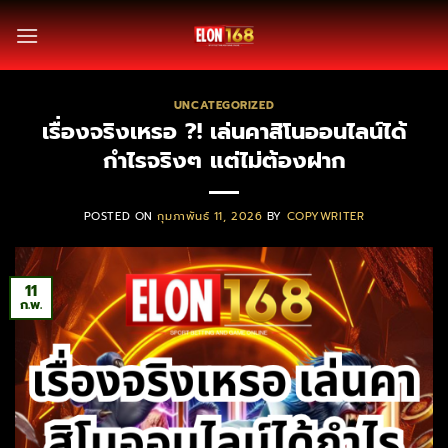
Skip
to
content
UNCATEGORIZED
เรื่องจริงเหรอ ?! เล่นคาสิโนออนไลน์ได้
กำไรจริงๆ แต่ไม่ต้องฝาก
POSTED ON
กุมภาพันธ์ 11, 2026
BY
COPYWRITER
11
ก.พ.