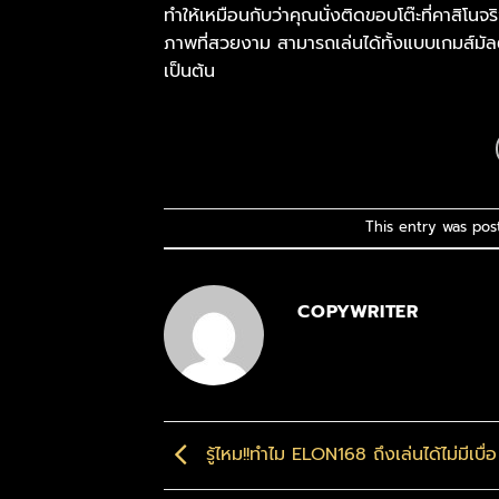
ทำให้เหมือนกับว่าคุณนั่งติดขอบโต๊ะที่คาสิโน
ภาพที่สวยงาม สามารถเล่นได้ทั้งแบบเกมส์มัล
เป็นต้น
This entry was pos
COPYWRITER
รู้ไหม!!ทำไม ELON168 ถึงเล่นได้ไม่มีเบื่