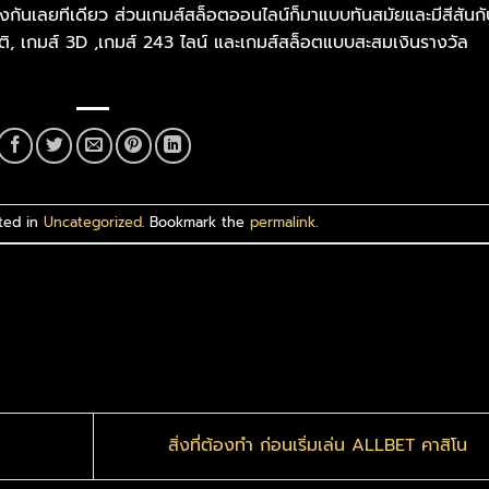
จริงกันเลยทีเดียว ส่วนเกมส์สล็อตออนไลน์ก็มาแบบทันสมัยและมีสีสันก
ติ, เกมส์ 3D ,เกมส์ 243 ไลน์ และเกมส์สล็อตแบบสะสมเงินรางวัล
ted in
Uncategorized
. Bookmark the
permalink
.
อ
สิ่งที่ต้องทำ ก่อนเริ่มเล่น ALLBET คาสิโน