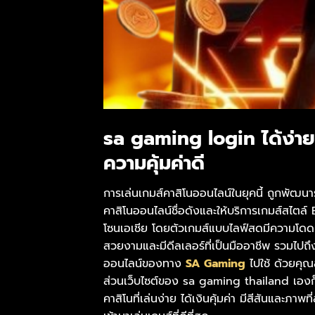
sa gaming login ได้ง่าย
ความคุ้มค่าดี
การเล่นเกมส์คาสิโนออนไลน์ในยุคนี้ ถูกพัฒนา
คาสิโนออนไลน์ชื่อดังและให้บริการเกมส์สไตล์ E
โซนเอเชีย โดยตัวเกมส์แบบไลฟ์สดมีความโดดเ
สวยงามและมีดีลเลอร์ที่เป็นมืออาชีพ รวมไปถึงผ
ออนไลน์ของทาง
SA Gaming
ไปใช้ ด้วยคุณ
ส่วนเว็บไซต์ของ sa gaming thailand เองก็เด
คาสิโนที่เล่นง่าย ได้เงินคุ้มค่า มีสีสันและภ