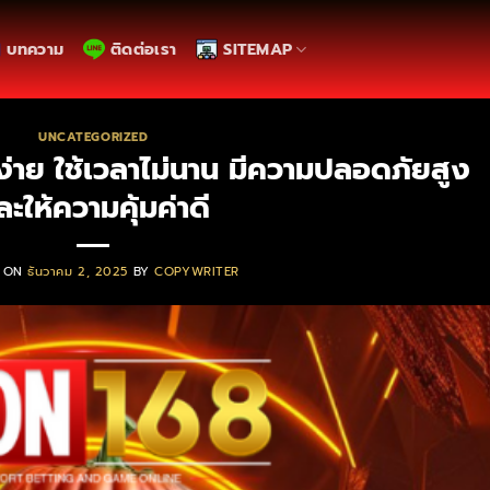
บทความ
ติดต่อเรา
SITEMAP
UNCATEGORIZED
่าย ใช้เวลาไม่นาน มีความปลอดภัยสูง
ละให้ความคุ้มค่าดี
D ON
ธันวาคม 2, 2025
BY
COPYWRITER