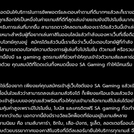
อดมินให้บริการในการซัพพอตร์และตอบคำถามที่ดีมากๆแล้วละก็เราข
ลือกให้เป็นหนึ่งในค่ายเกมส์ที่ดีที่สุดเล่นง่ายแถมยังมีโปรโมชั่นมา
รับการเล่นที่มากขึ้น สามารถดาวโหลดเกมส์ของเราได้แล้ววันนี้เข้าเล
 เหมาะสำหรับผู้ที่อยากเล่นคาสิโนออนไลน์แล้วกำลังมองหาเว็บที่เชื่อถื
โจทย์คุณอยู่ สมัครได้แล้ววันนี้เราเชื่อว่าเว็บนี้จะตอบโจทย์ผู้ที่กำลัง
สามารถตอบโจทย์ความต้องการผู้เล่นทั้งโปรโมชั่น ตัวเกมส์ หรือรวมท
ี้ยังมี sa gaming สูตรเกมส์ที่ช่วยทำให้คุณเข้าใจตัวเกมส์และหาช่
ีกด้วย คุณสมบัติที่โดดเด่นทั้งหมดนี้ของ SA Gaming ทำให้มีคนเริ่ม
ช่เรื่องยาก เพียงแค่คุณสมัครเข้าสู่เว็บไซต์ของ SA Gaming แล้วเข
่อมั่นใจแล้วว่าสามารถลงเล่นเกมส์จริงได้ ก็เพียงแค่โอนเงินแล้วแจ้ง
ินจะเข้าสู่ระบบของคุณแล้วพร้อมที่จะให้คุณเข้ามาเลือกเกมส์ไปเล่นได้อย
ุ้มค่าสูงเพราะมีโปรโมชั่น, โบนัส และเครดิตฟรี SA gaming ที่จะทำ
ากกว่าเดิม นอกจากนี้ยังมีรางวัลแจ๊คพ็อตที่ซ่อนอยู่ในเกมส์หลาย
นิยม คือ เกมส์บาคาร่า, ซิกโบ, เสือ-มังกร, รูเล็ต, ลอตเตอรี่ออนไ
ด้วยบรรยากาศของคาสิโนจริงที่มีดีลเลอร์มายืนให้บริการทุกเกมส์ จ