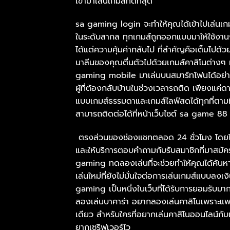
เข้ามาเล่นเกมส์ที่ดีที่สุด
sa gaming login จะทำให้คุณได้เข้าไปเล่นเกม
ในระดับสากล ทุกเกมส์ถูกออกแบบมาให้ใช้งาน
ได้แต่ความคุ้มค่ากลับไป ที่สำคัญคือเต็มไปด
นาลีนของคุณตื่นตัวไปด้วยเกมส์คาสิโนต่างๆ 
gaming mobile มาเล่นบนสมาร์ทโฟนได้อย่าง
ผู้ที่ต้องกลับบ้านในช่วงเวลารถติด เพียงแค
แบบเกมส์ธรรมดาและเกมส์ไลฟ์สดได้ทุกที่ตาม
สามารถติดต่อได้ที่หน้าเว็บไซต์ sa game 88
ตรงส่วนของช่องแชทตลอด 24 ชั่วโมง โดยไม่ต
และให้บริการตอบคำถามกับรับสมาชิกที่มาสมัค
gaming ทดลองเล่นที่จะช่วยทำให้คุณได้ค้นหา
เล่นใหม่ที่ยังไม่มั่นใจต่อการเล่นเกมส์แบบลง
gaming เป็นหนึ่งในเว็บที่ได้รับการยอมรับมาก
ลองเล่นบาคาร่า อยากลองเล่นคาสิโนเพราะแพล
เดียว สำหรับใครที่อยากเล่นคาสิโนออนไลน์กับเว
ยากเซริฟเวอร์ไว